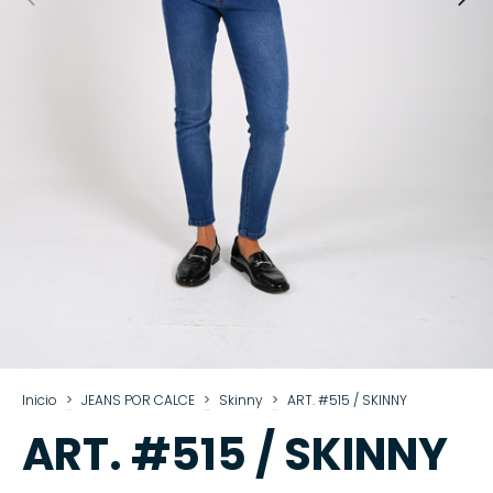
Inicio
>
JEANS POR CALCE
>
Skinny
>
ART. #515 / SKINNY
ART. #515 / SKINNY