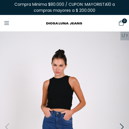
Compra Minima $80.000 / CUPON: MAYORISTA10 a
compras mayores a $ 200.000
0
1
/
7