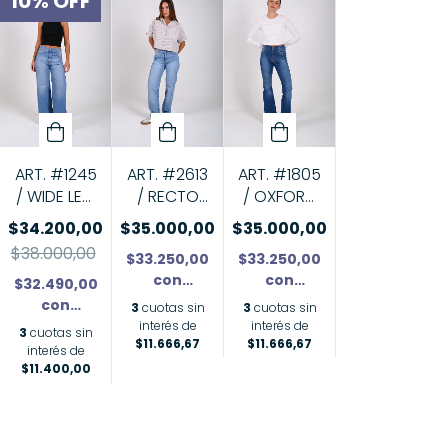
10
%
OFF
ART. #1245
ART. #1805
ART. #2613
/ WIDE LEG
/ OXFORD
/ RECTO
CLASICO
STONE
CELESTE
$34.200,00
$35.000,00
$35.000,00
STONE
$38.000,00
$33.250,00
$33.250,00
con
con
$32.490,00
Transferencia
Transferencia
con
3
cuotas sin
3
cuotas sin
o depósito
o depósito
Transferencia
interés de
interés de
3
cuotas sin
$11.666,67
$11.666,67
o depósito
interés de
$11.400,00