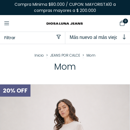
Compra Minima $80.000 / CUPON: MAYORISTA10 a
compras mayores a $ 200.000
0
Filtrar
Inicio
>
JEANS POR CALCE
>
Mom
Mom
20
%
OFF