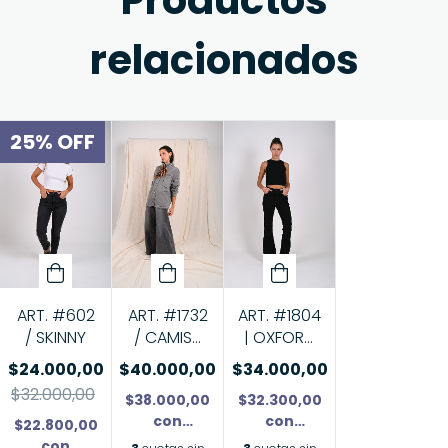
Productos
relacionados
25
%
OFF
ART. #602
ART. #1804
ART. #1732
/ SKINNY
| OXFORD
/ CAMISA
NEGRO
OVER GREY
$24.000,00
$34.000,00
$40.000,00
$32.000,00
$32.300,00
$38.000,00
con
con
$22.800,00
Transferencia
Transferencia
con