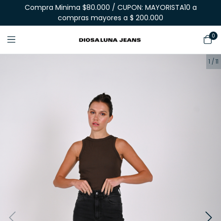
Compra Minima $80.000 / CUPON: MAYORISTA10 a
compras mayores a $ 200.000
0
1
/
11