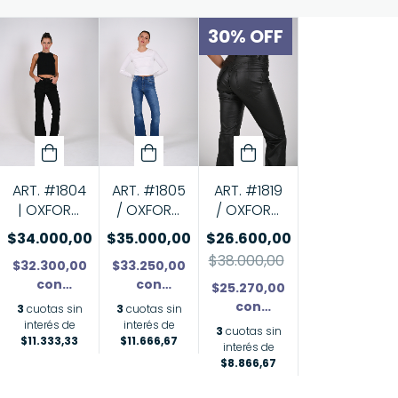
30
%
OFF
ART. #1819
ART. #1804
ART. #1805
/ OXFORD
| OXFORD
/ OXFORD
ENGOMADO
NEGRO
STONE
$26.600,00
$34.000,00
$35.000,00
$38.000,00
$32.300,00
$33.250,00
con
con
$25.270,00
Transferencia
Transferencia
con
3
cuotas sin
3
cuotas sin
o depósito
o depósito
Transferencia
interés de
interés de
3
cuotas sin
$11.333,33
$11.666,67
o depósito
interés de
$8.866,67