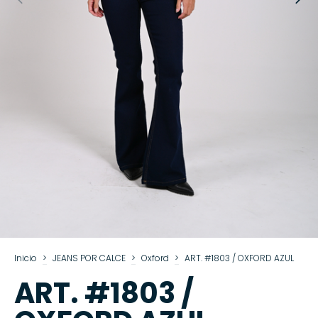
Inicio
>
JEANS POR CALCE
>
Oxford
>
ART. #1803 / OXFORD AZUL
ART. #1803 /