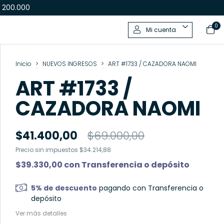
 200.000
0
Mi cuenta
Inicio
>
NUEVOS INGRESOS
>
ART #1733 / CAZADORA NAOMI
ART #1733 /
CAZADORA NAOMI
$41.400,00
$69.000,00
Precio sin impuestos
$34.214,88
$39.330,00
con
Transferencia o depósito
5% de descuento
pagando con Transferencia o
depósito
Ver más detalles