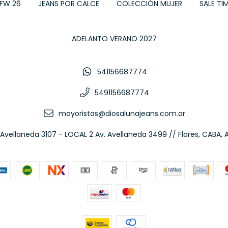
 FW 26
JEANS POR CALCE
COLECCIÓN MUJER
SALE TIM
ADELANTO VERANO 2027
541156687774
5491156687774
mayoristas@diosalunajeans.com.ar
 Avellaneda 3107 - LOCAL 2 Av. Avellaneda 3499 // Flores, CABA, 