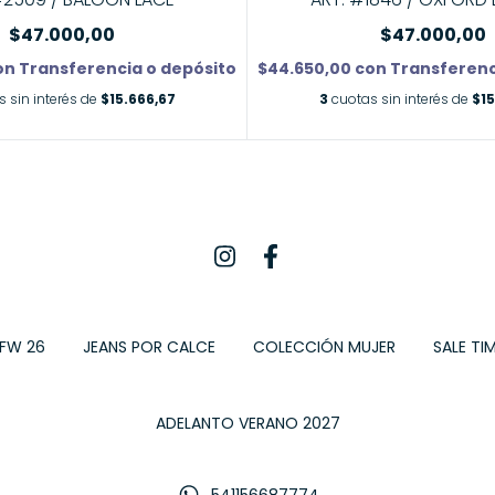
$47.000,00
$47.000,00
on
Transferencia o depósito
$44.650,00
con
Transferenc
 sin interés de
$15.666,67
3
cuotas sin interés de
$15
 FW 26
JEANS POR CALCE
COLECCIÓN MUJER
SALE TIM
ADELANTO VERANO 2027
541156687774