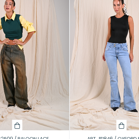
#2509 / BALOON LACE
ART. #1846 / OXFORD 