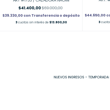
ART #1733 / CAZADORA NAOMI
$41.400,00
$69.000,00
$44.650,00
c
$39.330,00
con
Transferencia o depósito
3
cuotas
3
cuotas sin interés de
$13.800,00
NUEVOS INGRESOS - TEMPORADA