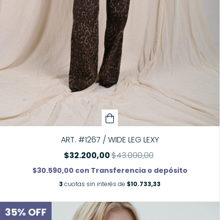
ART. #1267 / WIDE LEG LEXY
$32.200,00
$43.000,00
$30.590,00
con
Transferencia o depósito
3
cuotas sin interés de
$10.733,33
35
%
OFF