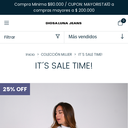
Compra Minima $80.000 / CUPON: MAYORISTA10 a
compras mayores a $ 200.000
0
Filtrar
Inicio
>
COLECCIÓN MUJER
>
IT´S SALE TIME!
IT´S SALE TIME!
25
%
OFF